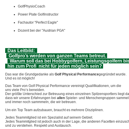
GolfPhysioCoach
Power Plate Golfinstructor
Fachautor "Perfect Eagle"
Dozent bei der "Austrian PGA"
Das Leitbild:
Golfpro’s werden von ganzen Teams betreut.
Warum soll das bei Hobbygolfern, Leistungsgolfern bi
hin zum Profi nicht für jeden möglich sein?
Das war die Grundgedanke als
Golf Physical Performance
gegründet wurde.
Und es ist möglich!
Das Team von Golf Physical Performance vereinigt Qualifikationen, um die
uns viele Pro’s beneiden.
Der größte Unterschied zur Betreuung eines einzelnen Spitzensportlers liegt da
dass wir unsere Erfahrungen bei
allen
Spieler- und Menschengruppen sammel
und immer noch sammmeln, die wir betreuen.
Um ein Top Team aufzubauen, braucht es mehrere Disziplinen.
Jedes Teammitglied ist ein Spezialist auf seinem Gebiet.
Jedes Teammitglied ist jedoch auch in der Lage, die anderen Facetten einzus
und zu verstehen. Respekt und Austausch.