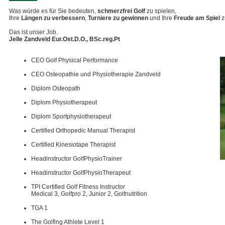
Was würde es für Sie bedeuten,
schmerzfrei Golf
zu spielen,
Ihre
Längen zu verbessern
,
Turniere zu gewinnen
und Ihre
Freude am Spiel
z
Das ist unser Job.
Jelle Zandveld Eur.Ost.D.O., BSc.reg.Pt
CEO Golf Physical Performance
CEO Osteopathie und Physiotherapie Zandveld
Diplom Osteopath
Diplom Physiotherapeut
Diplom Sportphysiotherapeut
Certified Orthopedic Manual Therapist
Certified Kinesiotape Therapist
Headinstructor GolfPhysioTrainer
Headinstructor GolfPhysioTherapeut
TPI Certified Golf Fitness Instructor
Medical 3, Golfpro 2, Junior 2, Golfnutrition
TGA 1
The Golfing Athlete Level 1