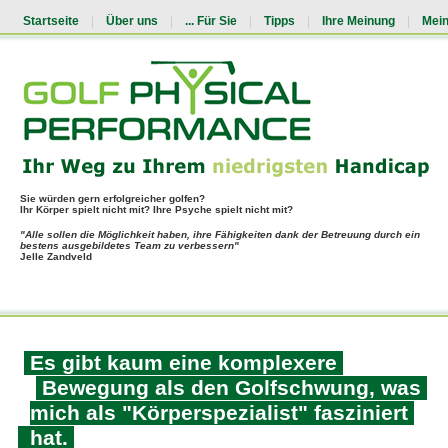
Startseite
|
Über uns
|
... Für Sie
|
Tipps
|
Ihre Meinung
|
Mei
Sie würden gern erfolgreicher golfen?
Ihr Körper spielt nicht mit? Ihre Psyche spielt nicht mit?
"Alle sollen die Möglichkeit haben, ihre Fähigkeiten dank der Betreuung durch ein
bestens ausgebildetes Team zu verbessern"
Jelle Zandveld
Es gibt kaum eine komplexere
Bewegung als den Golfschwung, was
mich als "Körperspezialist" fasziniert
hat.