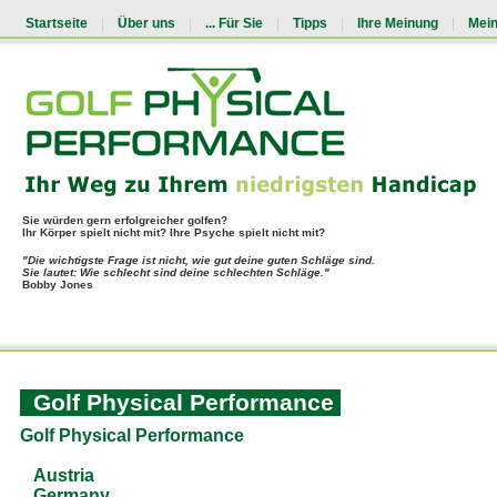
Startseite
|
Über uns
|
... Für Sie
|
Tipps
|
Ihre Meinung
|
Mei
Sie würden gern erfolgreicher golfen?
Ihr Körper spielt nicht mit? Ihre Psyche spielt nicht mit?
"Die wichtigste Frage ist nicht, wie gut deine guten Schläge sind.
Sie lautet: Wie schlecht sind deine schlechten Schläge."
Bobby Jones
Golf Physical Performance
Golf Physical Performance
Austria
Germany