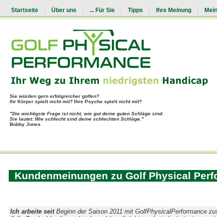
Startseite
|
Über uns
|
... Für Sie
|
Tipps
|
Ihre Meinung
|
Mei
Sie würden gern erfolgreicher golfen?
Ihr Körper spielt nicht mit? Ihre Psyche spielt nicht mit?
"Die wichtigste Frage ist nicht, wie gut deine guten Schläge sind.
Sie lautet: Wie schlecht sind deine schlechten Schläge."
Bobby Jones
Kundenmeinungen zu Golf Physical Pe
Ich arbeite seit
Beginn der Saison 2011 mit GolfPhysicalPerformance z